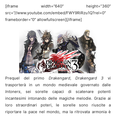
[iframe width=”640″ height=”360″
src=”//www.youtube.com/embed/FWY9RiRzu1Q?rel=0″
frameborder=”0″ allowfullscreen][/iframe]
Prequel del primo
Drakengard
,
Drakengard 3
vi
trasporterà in un mondo medievale governato dalle
Intoners
, sei sorelle capaci di scatenare potenti
incantesimi intonando delle magiche melodie. Grazie ai
loro straordinari poteri, le sorelle sono riuscite a
riportare la pace nel mondo, ma la ritrovata armonia è