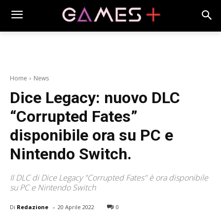
Home
News
Dice Legacy: nuovo DLC
“Corrupted Fates”
disponibile ora su PC e
Nintendo Switch.
Il DLC di Dice Legacy "Corrupted Fates" è ora disponibile
su PC e Nintendo Switch
-
Di
Redazione
20 Aprile 2022
0