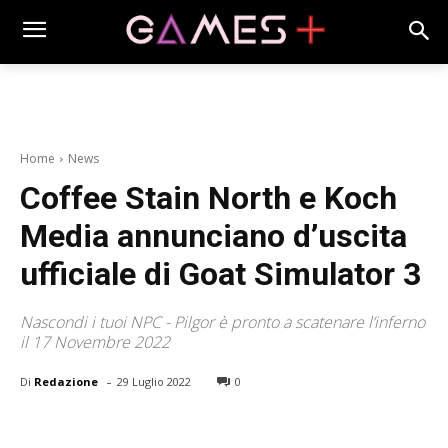
Home
News
Coffee Stain North e Koch
Media annunciano d’uscita
ufficiale di Goat Simulator 3
Nascondi i tuoi NPC - Pilgor è pronto a scatenare l’inferno
il 17 Novembre 2022
-
Di
Redazione
29 Luglio 2022
0