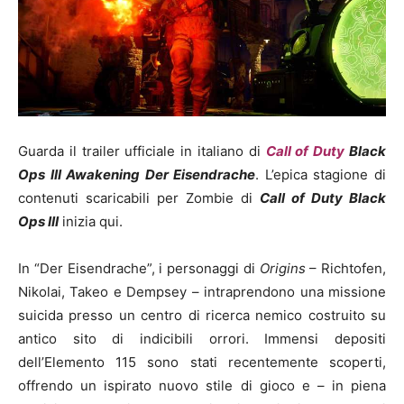
Guarda il trailer ufficiale in italiano di
Call of Duty
Black
Ops III Awakening Der Eisendrache
.
L’epica stagione di
contenuti scaricabili per Zombie di
Call of Duty Black
Ops III
inizia qui.
I
n “Der Eisendrache”, i personaggi di
Origins
– Richtofen,
Nikolai, Takeo e Dempsey – intraprendono una missione
suicida presso un centro di ricerca nemico costruito su
antico sito di indicibili orrori. Immensi depositi
dell’Elemento 115 sono stati recentemente scoperti,
offrendo un ispirato nuovo stile di gioco e – in piena