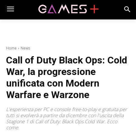
Home
News
Call of Duty Black Ops: Cold
War, la progressione
unificata con Modern
Warfare e Warzone
L'esperienza per PC e console free-to-play e gratuita per
tutti si evolverà a partire da dicembre con l'uscita della
Stagione 1 di Call of Duty: Black Ops Cold War. Ecco
come.