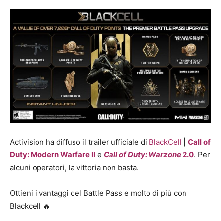
Activision ha diffuso il trailer ufficiale di
BlackCell
|
Call of
Duty: Modern Warfare II
e
Call of Duty: Warzone
2.0
. Per
alcuni operatori, la vittoria non basta.
Ottieni i vantaggi del Battle Pass e molto di più con
Blackcell 🔥