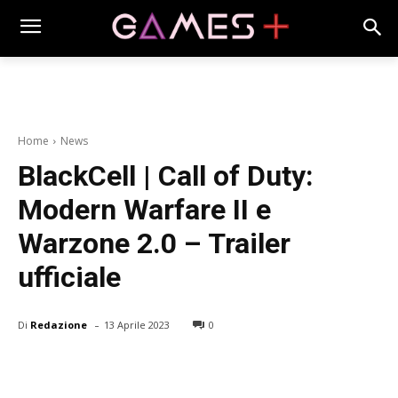
Home
News
BlackCell | Call of Duty:
Modern Warfare II e
Warzone 2.0 – Trailer
ufficiale
-
Di
Redazione
13 Aprile 2023
0