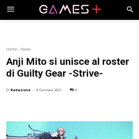
Home
News
Anji Mito si unisce al roster
di Guilty Gear -Strive-
-
Di
Redazione
4 Gennaio 2021
0