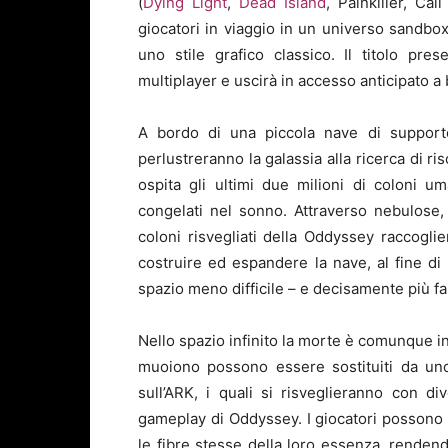
(
Dying Light
,
Dead Island
, Painkiller, Ca
giocatori in viaggio in un universo sand
uno stile grafico classico. Il titolo pr
multiplayer e uscirà in accesso anticipato a
A bordo di una piccola nave di support
perlustreranno la galassia alla ricerca di 
ospita gli ultimi due milioni di coloni u
congelati nel sonno. Attraverso nebulose, 
coloni risvegliati della Oddyssey raccogli
costruire ed espandere la nave, al fine di
spazio meno difficile – e decisamente più fa
Nello spazio infinito la morte è comunque in
muoiono possono essere sostituiti da uno 
sull’ARK, i quali si risveglieranno con div
gameplay di Oddyssey. I giocatori possono
le fibre stesse della loro essenza, rendendo