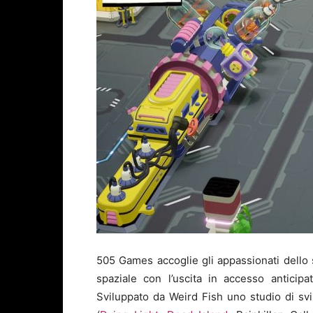
505 Games accoglie gli appassionati dello 
spaziale con l’uscita in accesso antici
Sviluppato da Weird Fish
uno studio di sv