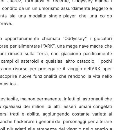
ll of Juarez) formatosi di recente, Oddyssey manda i
box condito da un un umorismo assurdamente leggero e
esenta sia una modalità single-player che una co-op
 breve.
o opportunamente chiamata “Oddyssey”, i giocatori
risorse per alimentare l'”ARK”, una mega nave madre che
mani rimasti sulla Terra, che giacciono pacificamente
campi di asteroidi e qualsiasi altro ostacolo, i pochi
eranno risorse per proseguire il viaggio dell’ARK oper
 scoprire nuove funzionalità che rendono la vita nello
ntastica.
evitabile, ma non permanente, infatti gli astronauti che
qualsiasi dei milioni di altri esseri umani congelati
ersi tratti e abilità, aggiungendo costante varietà al
 anche hackerare i genomi dei personaggi per alterare
li più adatti alle stranezze del viaggio nello spazio a