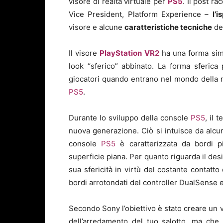
visore di realtà virtuale per
PS5
. Il post ra
Vice President, Platform Experience –
l’
visore e alcune
caratteristiche tecniche
de
Il visore
PlayStation VR2
ha una forma simi
look “sferico” abbinato. La forma sferica 
giocatori quando entrano nel mondo della rea
PS5
.
Durante lo sviluppo della console
PS5
, il 
nuova generazione. Ciò si intuisce da alcu
console
PS5
è caratterizzata da bordi p
superficie piana. Per quanto riguarda il des
sua sfericità in virtù del costante contatto
bordi arrotondati del controller DualSense 
Secondo Sony l’obiettivo è stato creare un 
dell’arredamento del tuo salotto, ma che