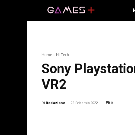
Home
Hi-Tech
Sony Playstatio
VR2
-
Di
Redazione
22 Febbraio 2022
0