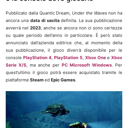
Pubblicato dalla Quantic Dream,
Under the Waves
non ha
ancora una
data di uscita
definita. La sua pubblicazione
avverrà nel
2023
, anche se ancora non ci sono certezze
su quale periodo dell’anno in particolare. È però stato
annunciato dall’azienda editrice che, al momento della
sua pubblicazione, il gioco diverrà disponibile per le
console
PlayStation 4
,
PlayStation 5
,
Xbox One
e
Xbox
Serie X/S
, ma anche per
PC Microsoft Windows
. Per
quest’ultimo il gioco potrà essere acquistato tramite le
piattaforme
Steam
ed
Epic Games
.