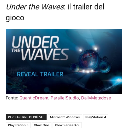
Under the Waves
: il trailer del
gioco
Fonte:
QuanticDream
,
ParallelStudio
,
DailyMetadose
PER SAPERNE DI PIÙ SU:
Microsoft Windows
PlayStation 4
PlayStation 5
Xbox One
Xbox Series X/S