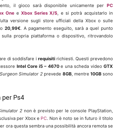
nto, il gioco sarà disponibile unicamente per
PC
ox One
e
Xbox Series X/S
, e si potrà acquistarlo in
’ulta versione sugli store ufficiali della Xbox o sulle
zo
20,99€
. A pagamento eseguito, sarà a quel punto
 sulla propria piattaforma o dispositivo, ritrovandolo
are di soddisfare i
requisiti
richiesti. Questi prevedono
ocessore
Intel Core i5 – 4670
e una scheda video
GTX
Surgeon Simulator 2
prevede
8GB
, mentre
10GB
sono
 per Ps4
imulator 2
non è previsto per le console PlayStation,
sclusiva per Xbox e
PC
. Non è noto se in futuro il titolo
per ora questa sembra una possibilità ancora remota se