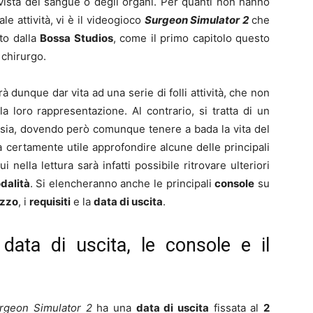
 vista del sangue o degli organi. Per quanti non hanno
e attività, vi è il videogioco
Surgeon Simulator 2
che
ato dalla
Bossa Studios
, come il primo capitolo questo
 chirurgo.
rà dunque dar vita ad una serie di folli attività, che non
a loro rappresentazione. Al contrario, si tratta di un
asia, dovendo però comunque tenere a bada la vita del
rà certamente utile approfondire alcune delle principali
 nella lettura sarà infatti possibile ritrovare ulteriori
dalità
. Si elencheranno anche le principali
console
su
ezzo
, i
requisiti
e la
data di uscita
.
data di uscita, le console e il
rgeon Simulator 2
ha una
data di uscita
fissata al
2