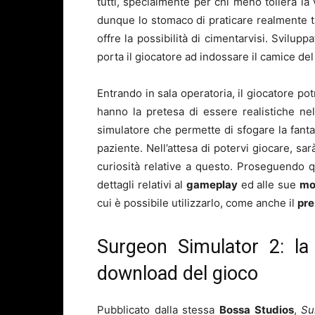
tutti, specialmente per chi meno tollera la
dunque lo stomaco di praticare realmente tal
offre la possibilità di cimentarvisi. Svilupp
porta il giocatore ad indossare il camice del
Entrando in sala operatoria, il giocatore pot
hanno la pretesa di essere realistiche nell
simulatore che permette di sfogare la fant
paziente. Nell’attesa di potervi giocare, sa
curiosità relative a questo. Proseguendo qui
dettagli relativi al
gameplay
ed alle sue
mo
cui è possibile utilizzarlo, come anche il
pr
Surgeon Simulator 2: la 
download del gioco
Pubblicato dalla stessa
Bossa Studios
,
Su