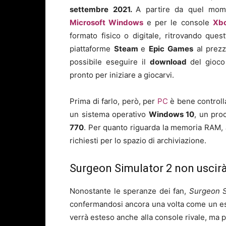
settembre 2021.
A partire da quel mome
Microsoft Windows
e per le console
Xb
formato fisico o digitale, ritrovando quest
piattaforme
Steam
e
Epic Games
al prez
possibile eseguire il
download
del gioco
pronto per iniziare a giocarvi.
Prima di farlo, però, per
PC
è bene controll
un sistema operativo
Windows 10
, un pr
770
. Per quanto riguarda la memoria RAM,
richiesti per lo spazio di archiviazione.
Surgeon Simulator 2 non uscirà
Nonostante le speranze dei fan,
Surgeon S
confermandosi ancora una volta come un e
verrà esteso anche alla console rivale, ma 