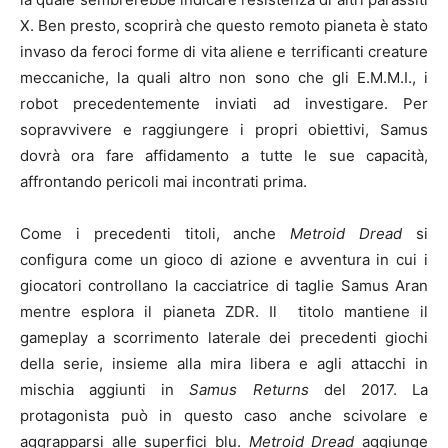
X. Ben presto, scoprirà che questo remoto pianeta è stato
invaso da feroci forme di vita aliene e terrificanti creature
meccaniche, la quali altro non sono che gli E.M.M.I., i
robot precedentemente inviati ad investigare. Per
sopravvivere e raggiungere i propri obiettivi, Samus
dovrà ora fare affidamento a tutte le sue capacità,
affrontando pericoli mai incontrati prima.
Come i precedenti titoli, anche
Metroid Dread
si
configura come un gioco di azione e avventura in cui i
giocatori controllano la cacciatrice di taglie Samus Aran
mentre esplora il pianeta ZDR. Il titolo mantiene il
gameplay a scorrimento laterale dei precedenti giochi
della serie, insieme alla mira libera e agli attacchi in
mischia aggiunti in
Samus Returns
del 2017. La
protagonista può in questo caso anche scivolare e
aggrapparsi alle superfici blu.
Metroid Dread
aggiunge