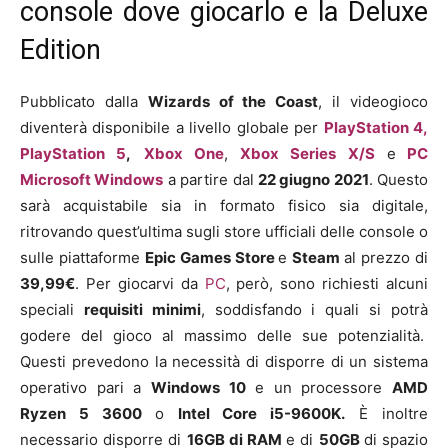
console dove giocarlo e la Deluxe
Edition
Pubblicato dalla
Wizards of the Coast
, il videogioco
diventerà disponibile a livello globale per
PlayStation 4,
PlayStation 5
,
Xbox One
,
Xbox Series X/S
e
PC
Microsoft Windows
a partire dal
22
giugno
2021
. Questo
sarà acquistabile sia in formato fisico sia digitale,
ritrovando quest’ultima sugli store ufficiali delle console o
sulle piattaforme
Epic Games Store
e
Steam
al prezzo di
3
9,99€
. Per giocarvi da
PC
, però, sono richiesti alcuni
speciali
requisiti minimi
, soddisfando i quali si potrà
godere del gioco al massimo delle sue potenzialità.
Questi prevedono la necessità di disporre di un sistema
operativo pari a
Windows 10
e un processore
AMD
Ryzen 5 3600
o
Intel Core i5-9600K
.
È inoltre
necessario disporre di
16
GB di RAM
e di
5
0GB
di spazio