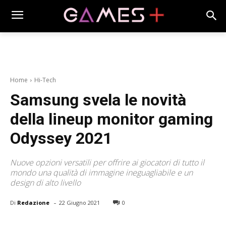
Home
Hi-Tech
Samsung svela le novità
della lineup monitor gaming
Odyssey 2021
Nuove opzioni versatili per offrire ai giocatori di tutto il
mondo una qualità di immagine ineguagliabile e un
design di alto livello
-
Di
Redazione
22 Giugno 2021
0