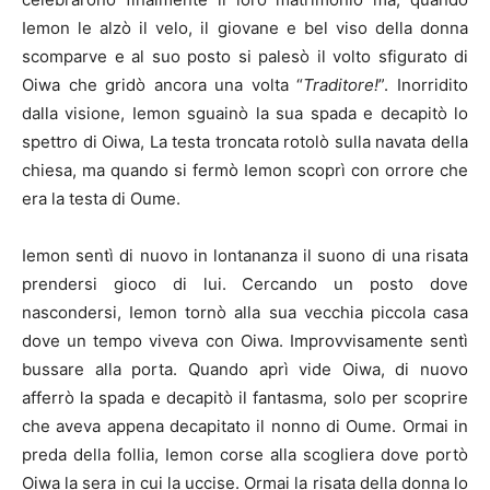
Iemon le alzò il velo, il giovane e bel viso della donna
scomparve e al suo posto si palesò il volto sfigurato di
Oiwa che gridò ancora una volta “
Traditore!
”. Inorridito
dalla visione, Iemon sguainò la sua spada e decapitò lo
spettro di Oiwa, La testa troncata rotolò sulla navata della
chiesa, ma quando si fermò Iemon scoprì con orrore che
era la testa di Oume.
Iemon sentì di nuovo in lontananza il suono di una risata
prendersi gioco di lui. Cercando un posto dove
nascondersi, Iemon tornò alla sua vecchia piccola casa
dove un tempo viveva con Oiwa. Improvvisamente sentì
bussare alla porta. Quando aprì vide Oiwa, di nuovo
afferrò la spada e decapitò il fantasma, solo per scoprire
che aveva appena decapitato il nonno di Oume. Ormai in
preda della follia, Iemon corse alla scogliera dove portò
Oiwa la sera in cui la uccise. Ormai la risata della donna lo