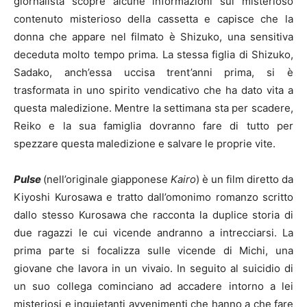
giornalista scopre alcune informazioni sul misterioso
contenuto misterioso della cassetta e capisce che la
donna che appare nel filmato è Shizuko, una sensitiva
deceduta molto tempo prima. La stessa figlia di Shizuko,
Sadako, anch’essa uccisa trent’anni prima, si è
trasformata in uno spirito vendicativo che ha dato vita a
questa maledizione. Mentre la settimana sta per scadere,
Reiko e la sua famiglia dovranno fare di tutto per
spezzare questa maledizione e salvare le proprie vite.
Pulse
(nell’originale giapponese
Kairo
) è un film diretto da
Kiyoshi Kurosawa e tratto dall’omonimo romanzo scritto
dallo stesso Kurosawa che racconta la duplice storia di
due ragazzi le cui vicende andranno a intrecciarsi. La
prima parte si focalizza sulle vicende di Michi, una
giovane che lavora in un vivaio. In seguito al suicidio di
un suo collega cominciano ad accadere intorno a lei
misteriosi e inquietanti avvenimenti che hanno a che fare