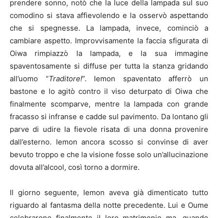
prendere sonno, notò che la luce della lampada sul suo
comodino si stava affievolendo e la osservò aspettando
che si spegnesse. La lampada, invece, cominciò a
cambiare aspetto. Improvvisamente la faccia sfigurata di
Oiwa rimpiazzò la lampada, e la sua immagine
spaventosamente si diffuse per tutta la stanza gridando
all’uomo “
Traditore!
”. Iemon spaventato afferrò un
bastone e lo agitò contro il viso deturpato di Oiwa che
finalmente scomparve, mentre la lampada con grande
fracasso si infranse e cadde sul pavimento. Da lontano gli
parve di udire la fievole risata di una donna provenire
dall’esterno. Iemon ancora scosso si convinse di aver
bevuto troppo e che la visione fosse solo un’allucinazione
dovuta all’alcool, così torno a dormire.
Il giorno seguente, Iemon aveva già dimenticato tutto
riguardo al fantasma della notte precedente. Lui e Oume
celebrarono finalmente il loro matrimonio ma, quando