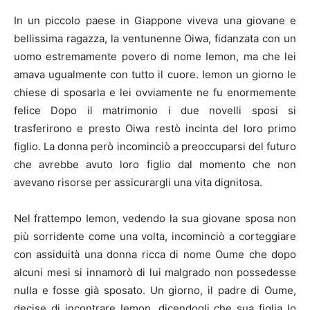
In un piccolo paese in Giappone viveva una giovane e
bellissima ragazza, la ventunenne Oiwa, fidanzata con un
uomo estremamente povero di nome Iemon, ma che lei
amava ugualmente con tutto il cuore. Iemon un giorno le
chiese di sposarla e lei ovviamente ne fu enormemente
felice Dopo il matrimonio i due novelli sposi si
trasferirono e presto Oiwa restò incinta del loro primo
figlio. La donna però incominciò a preoccuparsi del futuro
che avrebbe avuto loro figlio dal momento che non
avevano risorse per assicurargli una vita dignitosa.
Nel frattempo Iemon, vedendo la sua giovane sposa non
più sorridente come una volta, incominciò a corteggiare
con assiduità una donna ricca di nome Oume che dopo
alcuni mesi si innamorò di lui malgrado non possedesse
nulla e fosse già sposato. Un giorno, il padre di Oume,
decise di incontrare Iemon, dicendogli che sua figlia lo