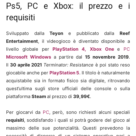
Ps5, PC e Xbox: il prezzo e i
requisiti
Sviluppato dalla
Teyon
e pubblicato dalla
Reef
Entertainment
, il videogioco è diventato disponibile a
livello globale per
PlayStation 4,
Xbox One
e
PC
Microsoft Windows
a partire dal
15 novembre
2019
.
Il
30 aprile 2021
Terminator: Resistance
è poi stato reso
giocabile anche per
PlayStation 5
. Il titolo è naturalmente
acquistabile sia in formato fisico sia digitale, ritrovando
quest’ultima sugli store ufficiali delle console o sulla
piattaforma
Steam
al prezzo di
3
9,99€
.
Per giocarvi da
PC
, però, sono richiesti alcuni speciali
requisiti
, soddisfando i quali si potrà godere del gioco al
massimo delle sue potenzialità. Questi prevedono la
necessità di disporre di un sistema operativo pari a