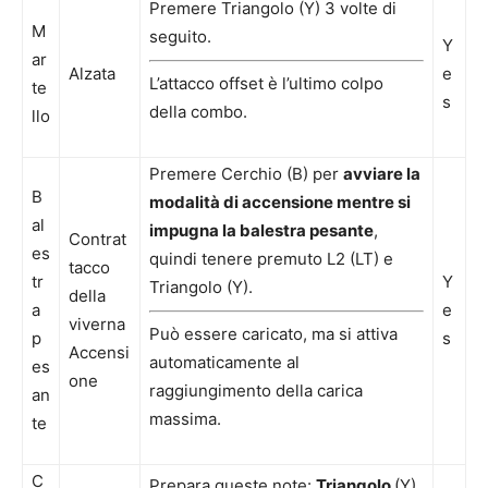
Premere Triangolo (Y) 3 volte di
M
seguito.
Y
ar
Alzata
e
L’attacco offset è l’ultimo colpo
te
s
della combo.
llo
Premere Cerchio (B) per
avviare la
B
modalità di accensione mentre si
al
impugna la balestra pesante
,
Contrat
es
quindi tenere premuto L2 (LT) e
tacco
tr
Y
Triangolo (Y).
della
a
e
viverna
Può essere caricato, ma si attiva
p
s
Accensi
automaticamente al
es
one
raggiungimento della carica
an
massima.
te
C
Prepara queste note:
Triangolo
(Y),