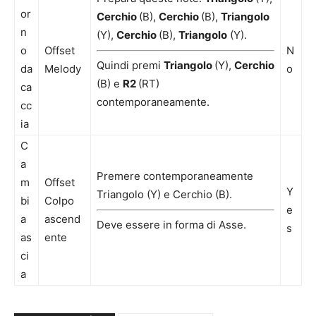
or
Cerchio
(B),
Cerchio
(B),
Triangolo
n
(Y),
Cerchio
(B),
Triangolo
(Y).
o
Offset
N
Quindi premi
Triangolo
(Y),
Cerchio
da
Melody
o
(B) e
R2
(RT)
ca
contemporaneamente.
cc
ia
C
a
Premere contemporaneamente
m
Offset
Y
Triangolo (Y) e Cerchio (B).
bi
Colpo
e
a
ascend
Deve essere in forma di Asse.
s
as
ente
ci
a