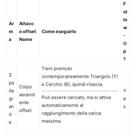
F
ol
lo
Ar
Attacc
w
m
o offset
Come eseguirlo
-
a
Nome
U
p
?
Tieni premuto
S
contemporaneamente Triangolo (Y)
pa
e Cerchio (B), quindi rilascia.
Colpo
da
Y
ascend
Può essere caricato, ma si attiva
gr
e
ente
automaticamente al
an
s
offset
raggiungimento della carica
d
massima.
e