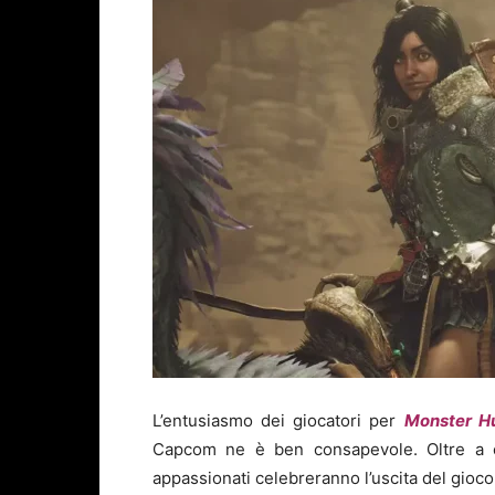
L’entusiasmo dei giocatori per
M
onster H
Capcom ne è ben consapevole. Oltre a co
appassionati celebreranno l’uscita del gioc