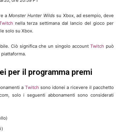
marzo, ore 20:59 PT
re a
Monster Hunter Wilds
su Xbox, ad esempio, deve
Twitch
nella terza settimana dal lancio del gioco per
ile solo su Xbox.
bile. Ciò significa che un singolo account
Twitch
può
 piattaforma.
ei per il programma premi
bbonamenti a
Twitch
sono idonei a ricevere il pacchetto
com, solo i seguenti abbonamenti sono considerati
llo)
i)