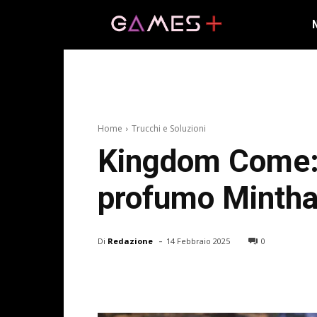
Home
Trucchi e Soluzioni
Kingdom Come: 
profumo Minth
-
Di
Redazione
14 Febbraio 2025
0