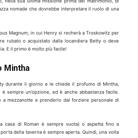
, nella sua ultima missione prima del matrimonio, di
azza nomade che dovrebbe interpretare il ruolo di una
pus Magnum, in cui Henry si recherà a Troskowitz per
re rubato o acquistato dalla locandiera Betty o deve
. E il primo è molto più facile!
o Mintha
ty durante il giorno e le chiede il profumo di Mintha,
lo è sempre un’opzione, ed è anche abbastanza facile.
no a mezzanotte e prenderlo dal forziere personale di
(la casa di Roman è sempre vuota) o aspetta fino a
a porta della taverna è sempre aperta. Quindi, una volta