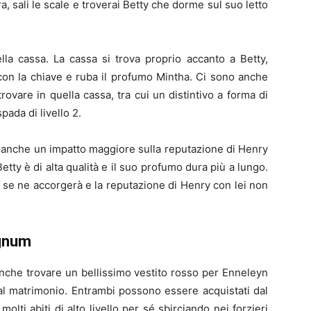
Ora, sali le scale e troverai Betty che dorme sul suo letto
lla cassa. La cassa si trova proprio accanto a Betty,
 con la chiave e ruba il profumo Mintha. Ci sono anche
trovare in quella cassa, tra cui un distintivo a forma di
pada di livello 2.
anche un impatto maggiore sulla reputazione di Henry
tty è di alta qualità e il suo profumo dura più a lungo.
n se ne accorgerà e la reputazione di Henry con lei non
agnum
anche trovare un bellissimo vestito rosso per Enneleyn
 al matrimonio. Entrambi possono essere acquistati dal
lti abiti di alto livello per sé sbirciando nei forzieri