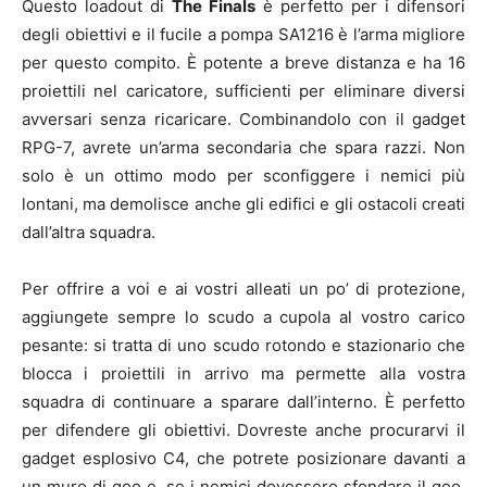
Questo loadout di
The Finals
è perfetto per i difensori
degli obiettivi e il fucile a pompa SA1216 è l’arma migliore
per questo compito. È potente a breve distanza e ha 16
proiettili nel caricatore, sufficienti per eliminare diversi
avversari senza ricaricare. Combinandolo con il gadget
RPG-7, avrete un’arma secondaria che spara razzi. Non
solo è un ottimo modo per sconfiggere i nemici più
lontani, ma demolisce anche gli edifici e gli ostacoli creati
dall’altra squadra.
Per offrire a voi e ai vostri alleati un po’ di protezione,
aggiungete sempre lo scudo a cupola al vostro carico
pesante: si tratta di uno scudo rotondo e stazionario che
blocca i proiettili in arrivo ma permette alla vostra
squadra di continuare a sparare dall’interno. È perfetto
per difendere gli obiettivi. Dovreste anche procurarvi il
gadget esplosivo C4, che potrete posizionare davanti a
un muro di goo e, se i nemici dovessero sfondare il goo,