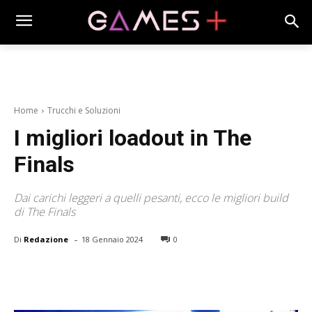
Home
Trucchi e Soluzioni
I migliori loadout in The
Finals
Dai carichi leggeri a quelli pesanti, ecco le migliori build
di The Finals
-
Di
Redazione
18 Gennaio 2024
0