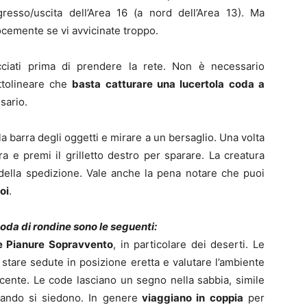
ngresso/uscita dell’Area 16 (a nord dell’Area 13). Ma
ocemente se vi avvicinate troppo.
cciati prima di prendere la rete. Non è necessario
ttolineare che
basta catturare una lucertola coda a
ssario.
la barra degli oggetti e mirare a un bersaglio. Una volta
stra e premi il grilletto destro per sparare. La creatura
della spedizione. Vale anche la pena notare che puoi
oi
.
coda di rondine sono le seguenti:
e Pianure Sopravvento
, in particolare dei deserti. Le
 stare sedute in posizione eretta e valutare l’ambiente
ocente. Le code lasciano un segno nella sabbia, simile
uando si siedono. In genere
viaggiano in coppia
per