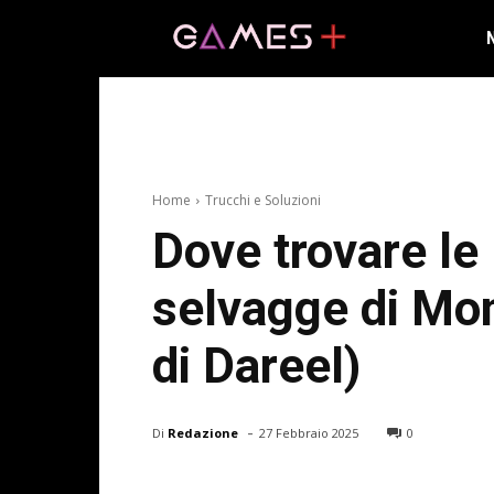
Home
Trucchi e Soluzioni
Dove trovare le 
selvagge di Mon
di Dareel)
-
Di
Redazione
27 Febbraio 2025
0