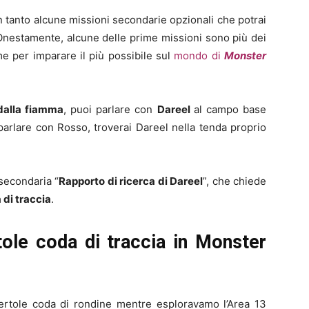
in tanto alcune missioni secondarie opzionali che potrai
Onestamente, alcune delle prime missioni sono più dei
me per imparare il più possibile sul
mondo di
Monster
dalla fiamma
, puoi parlare con
Dareel
al campo base
 parlare con Rosso, troverai Dareel nella tenda proprio
 secondaria “
Rapporto di ricerca di Dareel
”, che chiede
 di traccia
.
tole coda di traccia in Monster
certole coda di rondine mentre esploravamo l’Area 13