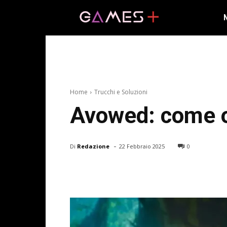
Home
Trucchi e Soluzioni
Avowed: come o
-
Di
Redazione
22 Febbraio 2025
0