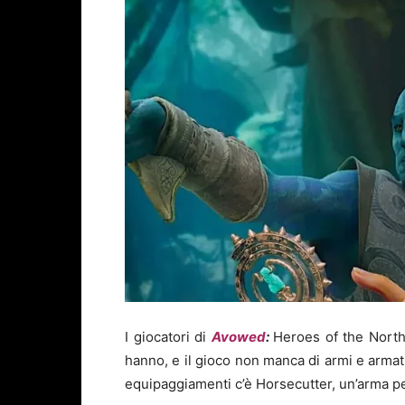
I giocatori di
Avowed
:
Heroes of the North
hanno, e il gioco non manca di armi e armat
equipaggiamenti c’è Horsecutter, un’arma perf