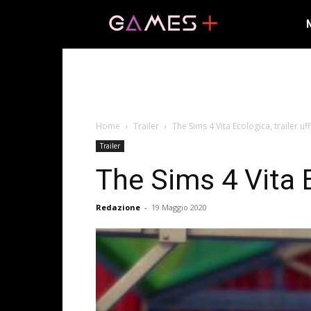
Home
Trailer
The Sims 4 Vita Ecologica, trailer uff
Trailer
The Sims 4 Vita Ec
Redazione
-
19 Maggio 2020