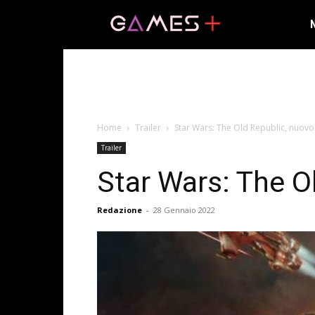
Home
Trailer
Star Wars: The Old Republic, nuovo 
Trailer
Star Wars: The Ol
Redazione
-
28 Gennaio 2022