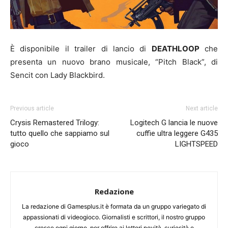
È disponibile il trailer di lancio di
DEATHLOOP
che
presenta un nuovo brano musicale, “Pitch Black”, di
Sencit con Lady Blackbird.
Previous article
Next article
Crysis Remastered Trilogy:
Logitech G lancia le nuove
tutto quello che sappiamo sul
cuffie ultra leggere G435
gioco
LIGHTSPEED
Redazione
La redazione di Gamesplus.it è formata da un gruppo variegato di
appassionati di videogioco. Giornalisti e scrittori, il nostro gruppo
cresce ogni giorno, per offrire ai lettori novità, curiosità e