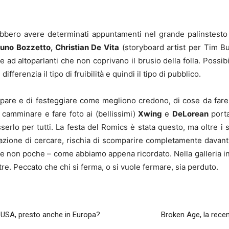
rebbero avere determinati appuntamenti nel grande palinstesto
uno Bozzetto, Christian De Vita
(storyboard artist per Tim B
e ad altoparlanti che non coprivano il brusio della folla. Possibi
differenzia il tipo di fruibilità e quindi il tipo di pubblico.
tecipare e di festeggiare come megliono credono, di cose da far
 camminare e fare foto ai (bellissimi)
Xwing
e
DeLorean
porta
serlo per tutti. La festa del Romics è stata questo, ma oltre i
azione di cercare, rischia di scomparire completamente davanti
o e non poche – come abbiamo appena ricordato. Nella galleria i
re. Peccato che chi si ferma, o si vuole fermare, sia perduto.
in USA, presto anche in Europa?
Broken Age, la recen