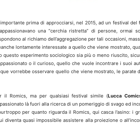
mportante prima di approcciarsi, nel 2015, ad un festival del 
ppassionavano una “cerchia ristretta” di persone, ormai so
spondono al richiamo dell’aggregazione per tali occasioni, mass
eanche lontamente interessate a quello che viene mostrato, qua
nto questo esperimento sociologico sia più o meno riuscito, sic
appassionato o il curioso, quello che vuole incontrare i suoi auto
que vorrebbe osservare quello che viene mostrato, le parate di 
 il Romics, ma per qualsiasi festival simile (
Lucca Comic
assionato là fuori alla ricerca di un pomeriggio di svago ed incon
urtroppo per quanto riguarda il Romics, qui casca l’asino: i g
 diventa quasi impossibile assistere alla proiezione o all’in