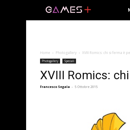
Home
Photogallery
XVIII Romics: chi si ferma è 
Photogallery
Speciali
XVIII Romics: ch
Francesco Segala
-
5 Ottobre 2015