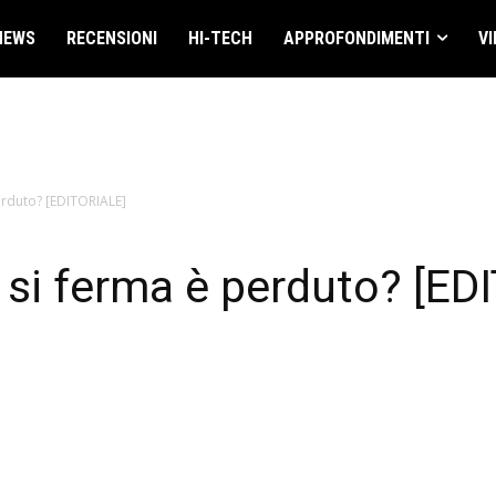
NEWS
RECENSIONI
HI-TECH
APPROFONDIMENTI
VI
perduto? [EDITORIALE]
i si ferma è perduto? [ED