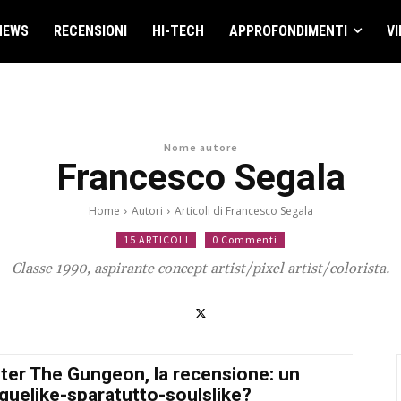
NEWS
RECENSIONI
HI-TECH
APPROFONDIMENTI
VI
Nome autore
Francesco Segala
Home
Autori
Articoli di Francesco Segala
15 ARTICOLI
0 Commenti
Classe 1990, aspirante concept artist/pixel artist/colorista.
ter The Gungeon, la recensione: un
guelike-sparatutto-soulslike?