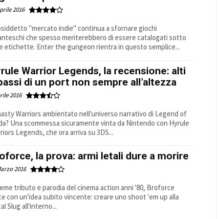
prile 2016
cosiddetto "mercato indie" continua a sfornare giochi
anteschi che spesso meriterebbero di essere catalogati sotto
re etichette. Enter the gungeon rientra in questo semplice...
rule Warrior Legends, la recensione: alti
bassi di un port non sempre all’altezza
rile 2016
asty Warriors ambientato nell'universo narrativo di Legend of
da? Una scommessa sicuramente vinta da Nintendo con Hyrule
riors Legends, che ora arriva su 3DS...
oforce, la prova: armi letali dure a morire
Marzo 2016
ieme tributo e parodia del cinema action anni '80, Broforce
te con un'idea subito vincente: creare uno shoot 'em up alla
l Slug all'interno...