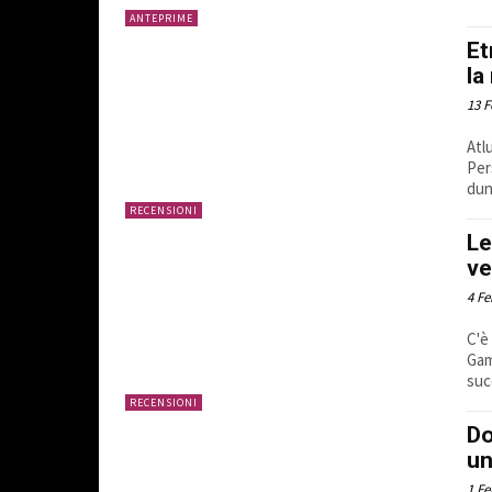
ANTEPRIME
Et
la
13 F
Atl
Per
dun
RECENSIONI
Le
ve
4 Fe
C'è
Gam
suc
RECENSIONI
Do
un
1 Fe