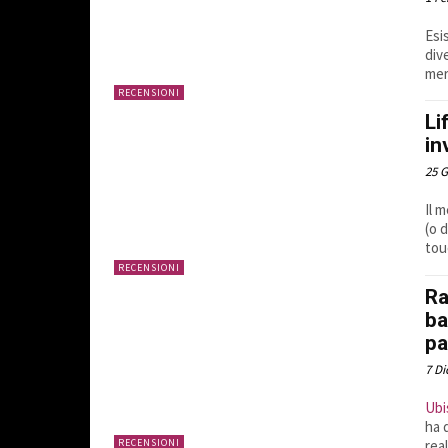
Esi
div
mer
RECENSIONI
Li
in
25 
Il 
(o 
tou
RECENSIONI
Ra
ba
pa
7 D
Ubi
ha 
RECENSIONI
real