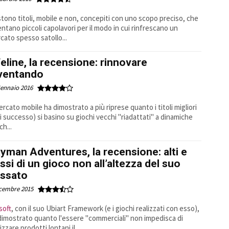
stono titoli, mobile e non, concepiti con uno scopo preciso, che
entano piccoli capolavori per il modo in cui rinfrescano un
cato spesso satollo...
feline, la recensione: rinnovare
ventando
Gennaio 2016
mercato mobile ha dimostrato a più riprese quanto i titoli migliori
di successo) si basino su giochi vecchi "riadattati" a dinamiche
ch...
yman Adventures, la recensione: alti e
ssi di un gioco non all’altezza del suo
ssato
icembre 2015
soft
, con il suo Ubiart Framework (e i giochi realizzati con esso),
dimostrato quanto l'essere "commerciali" non impedisca di
izzare prodotti lontani il...