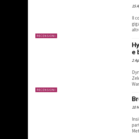
15 A
Il 
gig
alt
RECENSIONI
Hy
e 
2 Ap
Dyn
Zel
War
RECENSIONI
Br
10 
Ins
par
Meta