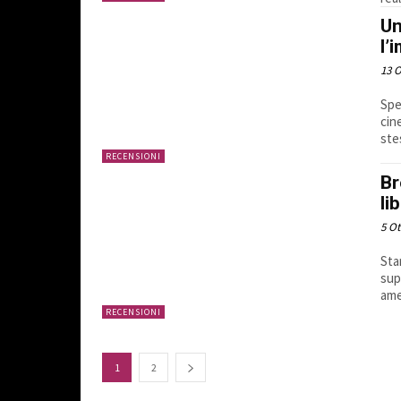
Un
l’
13 O
Spe
cin
ste
RECENSIONI
Br
li
5 Ot
Sta
sup
ame
RECENSIONI
1
2