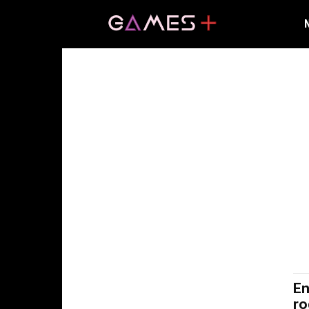
En
ro