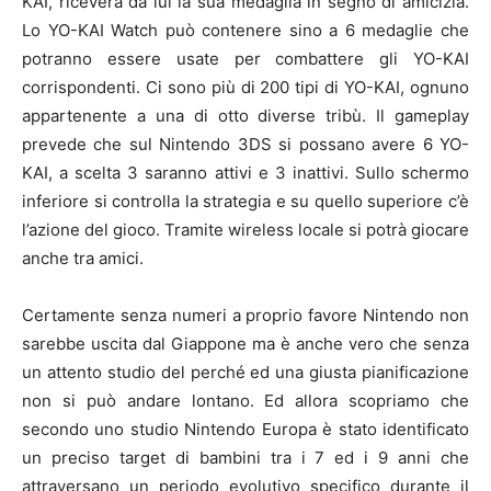
KAI, riceverà da lui la sua medaglia in segno di amicizia.
Lo YO-KAI Watch può contenere sino a 6 medaglie che
potranno essere usate per combattere gli YO-KAI
corrispondenti. Ci sono più di 200 tipi di YO-KAI, ognuno
appartenente a una di otto diverse tribù. Il gameplay
prevede che sul Nintendo 3DS si possano avere 6 YO-
KAI, a scelta 3 saranno attivi e 3 inattivi. Sullo schermo
inferiore si controlla la strategia e su quello superiore c’è
l’azione del gioco. Tramite wireless locale si potrà giocare
anche tra amici.
Certamente senza numeri a proprio favore Nintendo non
sarebbe uscita dal Giappone ma è anche vero che senza
un attento studio del perché ed una giusta pianificazione
non si può andare lontano. Ed allora scopriamo che
secondo uno studio Nintendo Europa è stato identificato
un preciso target di bambini tra i 7 ed i 9 anni che
attraversano un periodo evolutivo specifico durante il