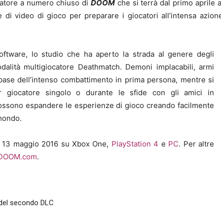
atore a numero chiuso di
DOOM
che si terrà dal primo aprile 
di video di gioco per preparare i giocatori all’intensa azion
ftware, lo studio che ha aperto la strada al genere degli
odalità multigiocatore Deathmatch. Demoni implacabili, armi
 base dell’intenso combattimento in prima persona, mentre si
 giocatore singolo o durante le sfide con gli amici in
possono espandere le esperienze di gioco creando facilmente
 mondo.
 il 13 maggio 2016 su Xbox One,
PlayStation 4
e
PC
. Per altre
DOOM.com
.
li del secondo DLC