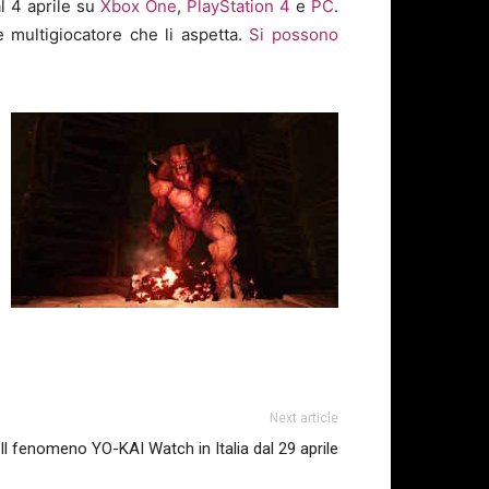
al 4 aprile su
Xbox One
,
PlayStation 4
e
PC
.
e multigiocatore che li aspetta.
Si possono
Next article
Il fenomeno YO-KAI Watch in Italia dal 29 aprile