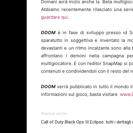
Domani avrà inizio anche la
Beta
multigioc
Abbiamo recentemente rilasciato una serie 
guardare qui
.
DOOM
è in fase di sviluppo presso id So
sparatutto in soggettiva e inventato la m
devastanti e un ritmo incalzante sono alla
affrontano i demoni nella campagna per
multigiocatore. E con l’editor SnapMap si 
contenuti e condividendoli con il resto del
DOOM
verrà pubblicato in tutto il mondo
informazioni sul gioco, basta visitare
www.
Previous article
Call of Duty Black Ops III Eclipse: tutti i dettag