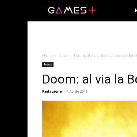
Home
News
Doom: al via la Beta a numero chius
News
Doom: al via la 
Redazione
-
1 Aprile 2016