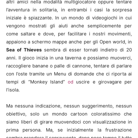
altri amici nella modalità multigiocatore oppure tentare
l’avventura in solitaria, in entrambi i casi la sorpresa
iniziale è spiazzante. In un mondo di videogiochi in cui
vengono mostrati gli aiuti anche semplicemente per
come saltare e dove, per facilitare i nostri movimenti,
appaiono a schermo mappe anche per gli Open world, in
Sea of Thieves
sembra di esser tornati indietro di 20
anni. Il gioco inizia in una taverna e possiamo muoverci,
raccogliere banane o palle di cannone, tentare di parlare
con l’oste tramite un Menu di domande che ci riporta ai
tempi di “Monkey Island”
od
uscire e girovagare per
l’isola.
Ma nessuna indicazione, nessun suggerimento, nessun
obiettivo, solo un mondo cartoon coloratissimo che
siamo liberi di girare muovendoci con visualizzazione in
prima persona. Ma, se inizialmente la frustrazione
sembra prendere il sopravvento, dopo poco tempo il tutto