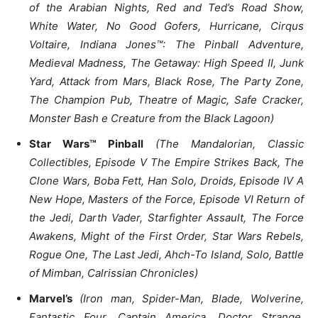
of the Arabian Nights, Red and Ted’s Road Show,
White Water, No Good Gofers, Hurricane, Cirqus
Voltaire, Indiana Jones™: The Pinball Adventure,
Medieval Madness, The Getaway: High Speed II, Junk
Yard, Attack from Mars, Black Rose, The Party Zone,
The Champion Pub, Theatre of Magic, Safe Cracker,
Monster Bash e Creature from the Black Lagoon)
Star Wars™️ Pinball
(The Mandalorian, Classic
Collectibles, Episode V The Empire Strikes Back, The
Clone Wars, Boba Fett, Han Solo, Droids, Episode IV A
New Hope, Masters of the Force, Episode VI Return of
the Jedi, Darth Vader, Starfighter Assault, The Force
Awakens, Might of the First Order, Star Wars Rebels,
Rogue One, The Last Jedi, Ahch-To Island, Solo, Battle
of Mimban, Calrissian Chronicles)
Marvel’s
(Iron man, Spider-Man, Blade, Wolverine,
Fantastic Four, Captain America, Doctor Strange,