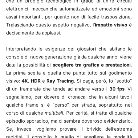
che un prodigio tecnologico in grado di unire circuiti
elettronici, meccaniche automatizzate ed emozioni sono
assai importanti, per quanto non di facile trasposizione.
Tralasciando questo aspetto negativo, l’
impatto visivo
è
decisamente da applausi.
Interpretando le esigenze dei giocatori che abitano le
console di nuova generazione già da qualche anno, viene
data la possibilità di
scegliere tra grafica e prestazioni
.
La prima scelta è quella che punta tutto sul godimento
visivo:
4K
,
HDR
e
Ray Tracing
. Si paga, però, lo “scotto”
di un framerate che tende ad andare verso i
30 fps
. Vi
segnaliamo, per dovere di cronaca, che in alcuni tavoli
qualche frame si è “perso” per strada, soprattutto nel
corso di qualche
multiball
. Per carità, si tratta di qualche
episodio sporadico, ma ci sembra doveroso evidenziarlo.
Se, invece, vogliamo provare il brivido dell’estrema
rapidità, il consiglio è quello di scegliere la modalità