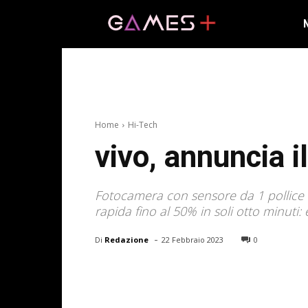
Home
Hi-Tech
vivo, annuncia i
Fotocamera con sensore da 1 pollice i
rapida fino al 50% in soli otto minuti:
-
Di
Redazione
22 Febbraio 2023
0