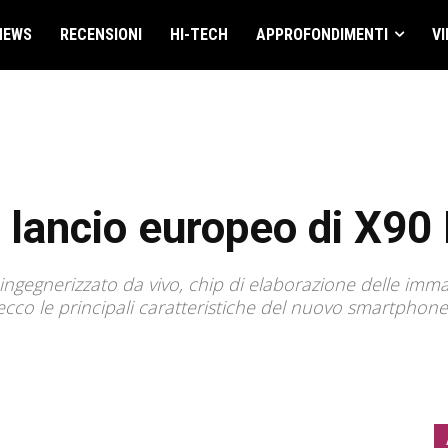
NEWS
RECENSIONI
HI-TECH
APPROFONDIMENTI
VI
l lancio europeo di X90
ngegnerizzato da vivo, chip di elaborazione delle immag
 ecco le principali caratteristiche del nuovo smartphone