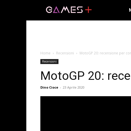
Home
Recensioni
MotoGP 20: recensione per co
Recensioni
MotoGP 20: rece
Dino Cioce
-
23 Aprile 2020