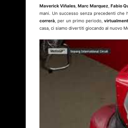
Maverick Viñales
,
Marc Marquez
,
Fabio Q
mani. Un successo senza precedenti che h
correrà
, per un primo periodo,
virtualmen
casa, ci siamo divertiti giocando al nuovo