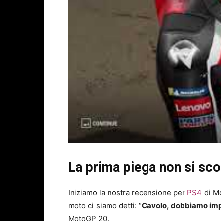
La prima piega non si sc
Iniziamo la nostra recensione per
PS4
di Mo
moto ci siamo detti: “
Cavolo, dobbiamo imp
MotoGP 20.