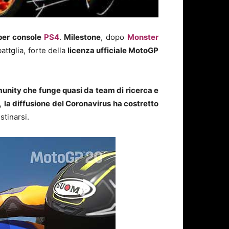
 per console
PS4
.
Milestone
, dopo
Monster
battglia, forte della
licenza ufficiale MotoGP
nity che funge quasi da team di ricerca e
e,
la diffusione del Coronavirus ha costretto
stinarsi.