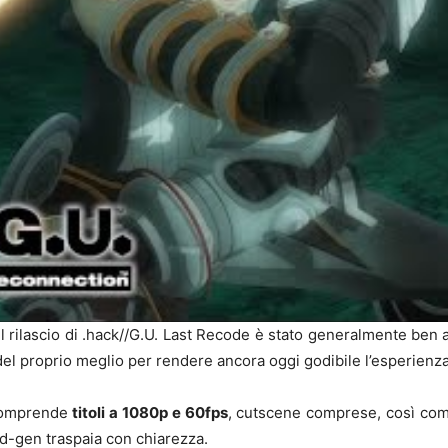
l rilascio di .hack//G.U. Last Recode è stato generalmente ben 
o del proprio meglio per rendere ancora oggi godibile l’esperienz
e comprende
titoli a 1080p e 60fps
, cutscene comprese, così com
d-gen traspaia con chiarezza.