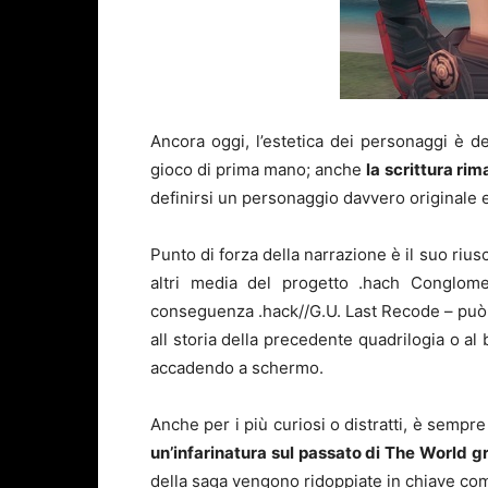
Ancora oggi, l’estetica dei personaggi è d
gioco di prima mano; anche
la
scrittura rim
definirsi un personaggio davvero originale
Punto di forza della narrazione è il suo rius
altri media del progetto .hach Conglom
conseguenza .hack//G.U. Last Recode – pu
all storia della precedente quadrilogia o 
accadendo a schermo.
Anche per i più curiosi o distratti, è sempr
un’infarinatura sul passato di The World gr
della saga vengono ridoppiate in chiave co