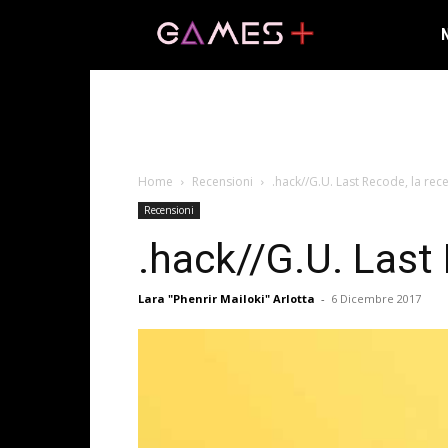
Home
Recensioni
.hack//G.U. Last Recode, la rec
Recensioni
.hack//G.U. Last
Lara "Phenrir Mailoki" Arlotta
-
6 Dicembre 2017