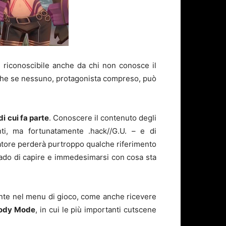
e riconoscibile anche da chi non conosce il
che se nessuno, protagonista compreso, può
i cui fa parte
. Conoscere il contenuto degli
i, ma fortunatamente .hack//G.U. – e di
ocatore perderà purtroppo qualche riferimento
rado di capire e immedesimarsi con cosa sta
esente nel menu di gioco, come anche ricevere
arody Mode
, in cui le più importanti cutscene