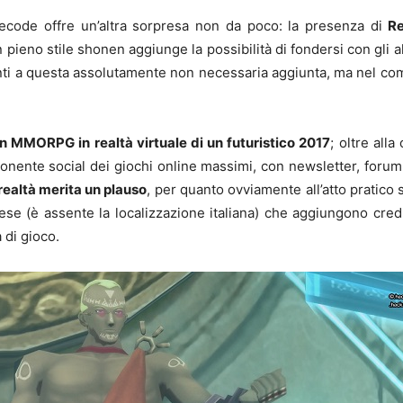
 Recode offre un’altra sorpresa non da poco: la presenza di
Re
n pieno stile shonen aggiunge la possibilità di fondersi con gli alt
anti a questa assolutamente non necessaria aggiunta, ma nel co
n MMORPG in realtà virtuale di un futuristico 2017
; oltre alla
onente social dei giochi online massimi, con newsletter, foru
realtà merita un plauso
, per quanto ovviamente all’atto pratico s
lese (è assente la localizzazione italiana) che aggiungono credi
 di gioco.