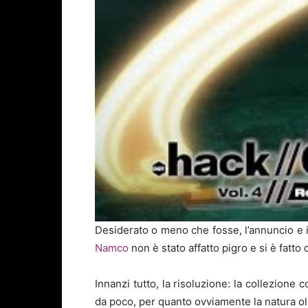
Desiderato o meno che fosse, l’annuncio e i
Namco
non è stato affatto pigro e si è fatt
Innanzi tutto, la risoluzione: la collezion
da poco, per quanto ovviamente la natura ol