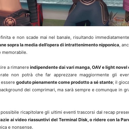
efinita e non scade mai nel banale, risultando immediatament
ane sopra la media dell’opera di intrattenimento nipponica
, an
 e memorabile.
cire a rimanere
indipendente dai vari manga, OAV e light novel d
erate non potrà che far apprezzare maggiormente gli event
ò essere
goduto pienamente come prodotto a sé stante
; il gi
al background dei comprimari, ma sarà sempre e comunque in g
e possibile ricapitolare gli ultimi eventi trascorsi dal recap pr
azie ai video riassuntivi del Terminal Disk, o ridere con la P
mica e nonsense.