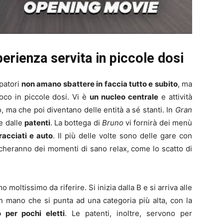
erienza servita in piccole dosi
ppatori
non amano sbattere in faccia tutto e subito
, ma
oco in piccole dosi. Vi è
un nucleo centrale
e attività
o, ma che poi diventano delle entità a sé stanti. In
Gran
e dalle
patenti
. La bottega di
Bruno
vi fornirà dei menù
racciati e auto
. Il più delle volte sono delle gare con
cheranno dei momenti di sano relax, come lo scatto di
 moltissimo da riferire. Si inizia dalla B e si arriva alle
man mano che si punta ad una categoria più alta, con la
o per pochi eletti
. Le patenti, inoltre, servono per