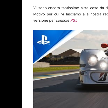
Vi sono ancora tantissime altre cose da di
Motivo per cui vi lasciamo alla nostra r
versione per
console
PS5
.