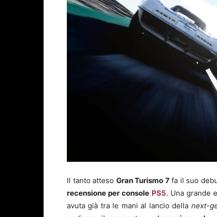
Il tanto atteso
Gran Turismo 7
fa il suo deb
recensione per console
PS5
. Una grande 
avuta già tra le mani al lancio della
next-g