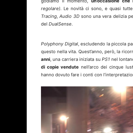
godiamo il momento,
un’occasione che
regolare)
. Le novità ci sono, e quasi tutt
Tracing
,
Audio 3D
sono una vera delizia per
del
DualSense
.
Polyphony Digital
, escludendo la piccola pa
questo nella vita. Quest’anno, però, la rico
anni
, una carriera iniziata su
PS1
nel lontan
di copie vendute
nell’arco dei cinque lust
hanno dovuto fare i conti con l’interpretazi