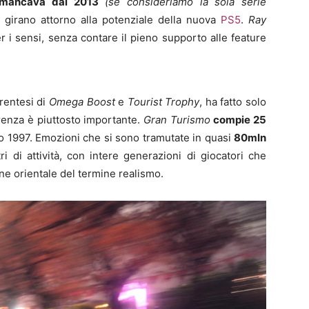
 mancava dal 2013
(se consideriamo la sola serie
e girano attorno alla potenziale della nuova
PS5
.
Ray
 i sensi, senza contare il pieno supporto alle feature
rentesi di
Omega Boost
e
Tourist Trophy
, ha fatto solo
rrenza è piuttosto importante.
Gran Turismo
compie 25
o 1997. Emozioni che si sono tramutate in quasi
80mln
ri di attività, con intere generazioni di giocatori che
one orientale del termine realismo.