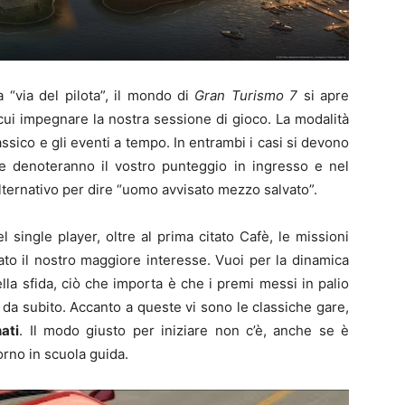
 “via del pilota”, il mondo di
Gran Turismo 7
si apre
cui impegnare la nostra sessione di gioco. La modalità
lassico e gli eventi a tempo. In entrambi i casi si devono
 denoteranno il vostro punteggio in ingresso e nel
lternativo per dire “uomo avvisato mezzo salvato”.
 single player, oltre al prima citato Cafè, le missioni
to il nostro maggiore interesse. Vuoi per la dinamica
della sfida, ciò che importa è che i premi messi in palio
 da subito. Accanto a queste vi sono le classiche gare,
ati
. Il modo giusto per iniziare non c’è, anche se è
torno in scuola guida.