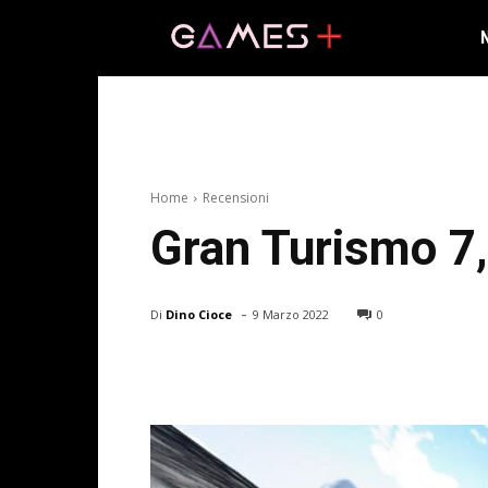
Home
Recensioni
Gran Turismo 7,
-
Di
Dino Cioce
9 Marzo 2022
0