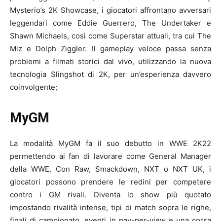
Mysterio’s 2K Showcase, i giocatori affrontano avversari
leggendari come Eddie Guerrero, The Undertaker e
Shawn Michaels, così come Superstar attuali, tra cui The
Miz e Dolph Ziggler. Il gameplay veloce passa senza
problemi a filmati storici dal vivo, utilizzando la nuova
tecnologia Slingshot di 2K, per un’esperienza davvero
coinvolgente;
MyGM
La modalità MyGM fa il suo debutto in WWE 2K22
permettendo ai fan di lavorare come General Manager
della WWE. Con Raw, Smackdown, NXT o NXT UK, i
giocatori possono prendere le redini per competere
contro i GM rivali. Diventa lo show più quotato
impostando rivalità intense, tipi di match sopra le righe,
finali di campionato, eventi in pay-per-view e una corsa