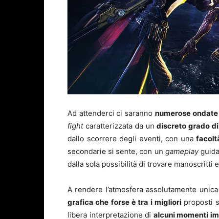
Ad attenderci ci saranno
numerose ondate 
fight
caratterizzata da un
discreto grado di 
dallo scorrere degli eventi, con una
facolt
secondarie si sente, con un
gameplay
guidat
dalla sola possibilità di trovare manoscritti e
A rendere l’atmosfera assolutamente unic
grafica che forse è tra i migliori
proposti s
libera interpretazione di
alcuni momenti im