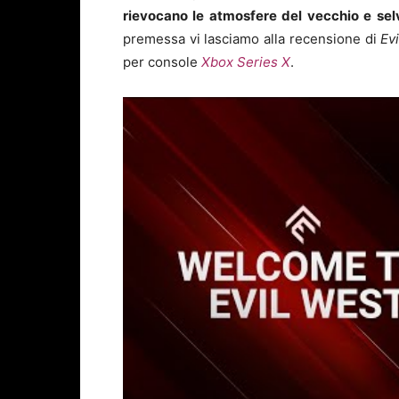
rievocano le atmosfere del vecchio e se
premessa vi lasciamo alla recensione di
Ev
per console
Xbox Series X
.