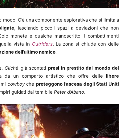
so modo. C’è una componente esplorativa che si limita a
bligate
, lasciando piccoli spazi a deviazioni che non
Solo monete e qualche manoscritto. I combattimenti
quella vista in
Outriders
. La zona si chiude con delle
nazione dell’ultimo nemico
.
le.
Clichè
già scontati
presi in prestito dal mondo del
iva da un comparto artistico che offre delle
libere
timi
cowboy
che
proteggono l’ascesa degli Stati Uniti
mpiri guidati dal temibile
Peter d’Abano
.