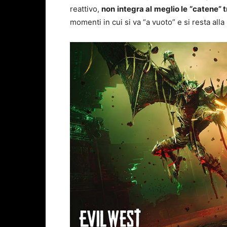
reattivo,
non integra al meglio le “catene” t
momenti in cui si va “a vuoto” e si resta all