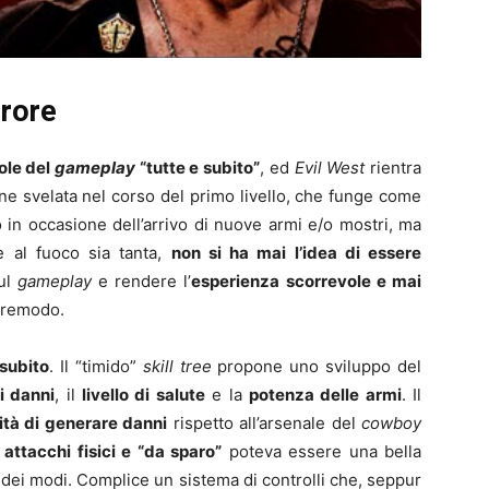
urore
ole del
gameplay
“tutte e subito”
, ed
Evil West
rientra
ne svelata nel corso del primo livello, che funge come
o in occasione dell’arrivo di nuove armi e/o mostri, ma
e al fuoco sia tanta,
non si ha mai l’idea di essere
ul
gameplay
e rendere l’
esperienza scorrevole e mai
tremodo.
 subito
. Il “timido”
skill tree
propone uno sviluppo del
i danni
, il
livello di salute
e la
potenza delle armi
. Il
tà di generare danni
rispetto all’arsenale del
cowboy
 attacchi fisici e “da sparo”
poteva essere una bella
 dei modi. Complice un sistema di controlli che, seppur