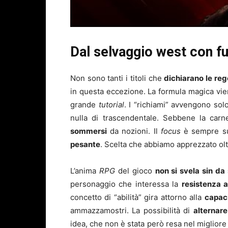
Dal selvaggio west con f
Non sono tanti i titoli che
dichiarano le reg
in questa eccezione. La formula magica vie
grande
tutorial
. I “richiami” avvengono sol
nulla di trascendentale. Sebbene la carn
sommersi
da nozioni. Il
focus
è sempre s
pesante
. Scelta che abbiamo apprezzato ol
L’anima
RPG
del gioco
non si svela sin da
personaggio che interessa la
resistenza a
concetto di “abilità” gira attorno alla
capaci
ammazzamostri. La possibilità di
alternare
idea, che non è stata però resa nel migliore