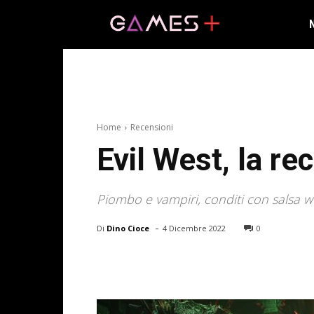
Home
Recensioni
Evil West, la r
Piombo e vampiri, conditi con salsa w
-
Di
Dino Cioce
4 Dicembre 2022
0