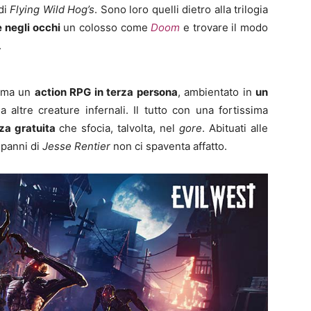
di
Flying Wild Hog’s
. Sono loro quelli dietro alla trilogia
 negli occhi
un colosso come
Doom
e trovare il modo
.
ma un
action RPG in terza persona
, ambientato in
un
 altre creature infernali. Il tutto con una fortissima
za gratuita
che sfocia, talvolta, nel
gore
. Abituati alle
i panni di
Jesse Rentier
non ci spaventa affatto.