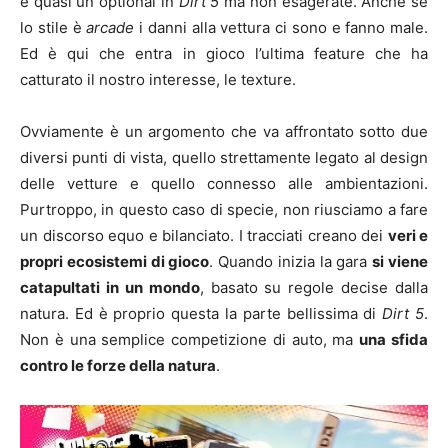
è quasi un optional in
Dirt 5
ma non esagerate. Anche se
lo stile è
arcade
i danni alla vettura ci sono e fanno male.
Ed è qui che entra in gioco l’ultima feature che ha
catturato il nostro interesse, le texture.
Ovviamente è un argomento che va affrontato sotto due
diversi punti di vista, quello strettamente legato al design
delle vetture e quello connesso alle ambientazioni.
Purtroppo, in questo caso di specie, non riusciamo a fare
un discorso equo e bilanciato. I tracciati creano dei
veri e
propri ecosistemi di gioco
. Quando inizia la gara
si viene
catapultati in un mondo
, basato su regole decise dalla
natura. Ed è proprio questa la parte bellissima di
Dirt 5
.
Non è una semplice competizione di auto, ma
una sfida
contro le forze della natura
.