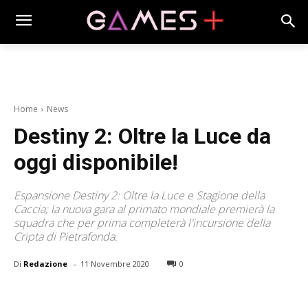
Home
News
Destiny 2: Oltre la Luce da
oggi disponibile!
Espansione Destiny 2: Oltre la Luce e Stagione della
Caccia; la nuova gara al primato mondiale premierà la
squadra che per prima completerà l'incursione della
Cripta di Pietrafonda.
-
Di
Redazione
11 Novembre 2020
0