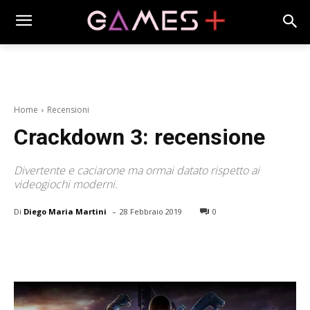
Home
Recensioni
Crackdown 3: recensione
Divertente e caciarone ma ormai datato rispetto ai
videogiochi moderni.
-
Di
Diego Maria Martini
28 Febbraio 2019
0