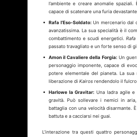
l’ambiente e creare anomalie spaziali.
capace di scatenare una furia devastante
Rafa l’Eso-Soldato:
Un mercenario dal c
avanzatissima. La sua specialità è il co
combattimento e scudi energetici.
Rafa
passato travagliato e un forte senso di gi
Amon il Cavaliere della Forgia:
Un guerr
personaggio imponente, capace di evocar
potere elementale del pianeta. La sua 
liberazione di
Kairos
rendendolo il fulcro
Harlowe la Gravitar:
Una ladra agile e 
gravità. Può sollevare i nemici in ari
battaglia con una velocità disarmante. 
battuta e a cacciarsi nei guai.
L’interazione tra questi quattro personagg