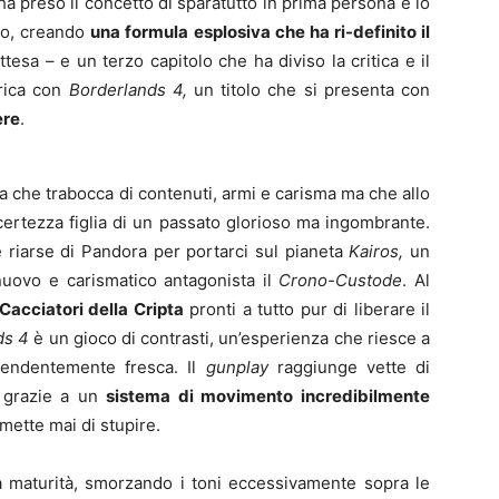
ha preso il concetto di sparatutto in prima persona e lo
lo, creando
una formula esplosiva che ha ri-definito il
ttesa – e un terzo capitolo che ha diviso la critica e il
arica con
Borderlands 4,
un titolo che si presenta con
ere
.
ura che trabocca di contenuti, armi e carisma ma che allo
certezza figlia di un passato glorioso ma ingombrante.
riarse di Pandora per portarci sul pianeta
Kairos,
un
uovo e carismatico antagonista il
Crono-Custode
. Al
Cacciatori della Cripta
pronti a tutto pur di liberare il
ds 4
è un gioco di contrasti, un’esperienza che riesce a
rendentemente fresca. Il
gunplay
raggiunge vette di
, grazie a un
sistema di movimento incredibilmente
ette mai di stupire.
ella maturità, smorzando i toni eccessivamente sopra le