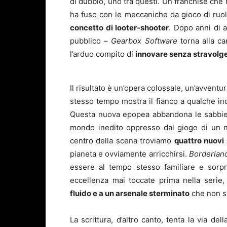
di dubbio, uno tra questi. Un franchise che 
ha fuso con le meccaniche da gioco di ruo
concetto di looter-shooter
. Dopo anni di a
pubblico –
Gearbox Software
torna alla c
l’arduo compito di
innovare senza stravolg
Il risultato è un’opera colossale, un’avvent
stesso tempo mostra il fianco a qualche in
Questa nuova epopea abbandona le sabbie 
mondo inedito oppresso dal giogo di un n
centro della scena troviamo
quattro nuovi 
pianeta e ovviamente arricchirsi.
Borderlan
essere al tempo stesso familiare e sorp
eccellenza mai toccate prima nella serie
fluido e a un arsenale sterminato
che non sm
La scrittura, d’altro canto, tenta la via d