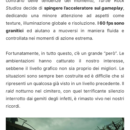
contrario delle tendenze del momento,
Turtle Rock
Studios
decide di
spingere l’acceleratore sul
gameplay
,
dedicando una minore attenzione ad aspetti come
texture, illuminazione globale e risoluzione.
I 60 fps sono
granitici
ed aiutano a muoversi in maniera fluida e
controllata nei momenti di azione estrema.
Fortunatamente, in tutto questo, c’è un grande “però”. Le
ambientazioni hanno catturato il nostro interesse,
sebbene il livello grafico non sia proprio dei migliori. Le
situazioni sono sempre ben costruite ed è difficile che si
ripresenti un qualcosa già visto in un livello precedente. Il
raid
notturno nel cimitero, con quel terrificante silenzio
interrotto dai gemiti degli infetti, è rimasto vivo nei nostri
ricordi.