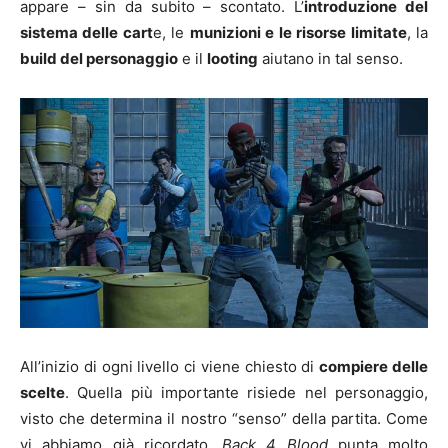
appare – sin da subito – scontato. L’
introduzione del
sistema delle cart
e, le
munizioni e le risorse limitate
, la
build del personaggio
e il
looting
aiutano in tal senso.
All’inizio di ogni livello ci viene chiesto di
compiere delle
scelte
. Quella più importante risiede nel personaggio,
visto che determina il nostro “senso” della partita. Come
vi abbiamo già ricordato,
Back 4 Blood
punta molto