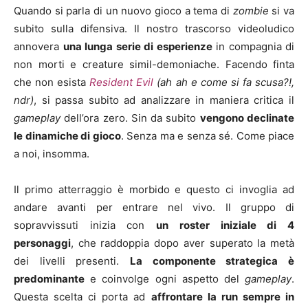
Quando si parla di un nuovo gioco a tema di
zombie
si va
subito sulla difensiva. Il nostro trascorso videoludico
annovera
una lunga serie di esperienze
in compagnia di
non morti e creature simil-demoniache. Facendo finta
che non esista
Resident Evil
(ah ah e come si fa scusa?!,
ndr)
, si passa subito ad analizzare in maniera critica il
gameplay
dell’ora zero. Sin da subito
vengono declinate
le dinamiche di gioco
. Senza ma e senza sé. Come piace
a noi, insomma.
Il primo atterraggio è morbido e questo ci invoglia ad
andare avanti per entrare nel vivo. Il gruppo di
sopravvissuti inizia con
un roster iniziale di 4
personaggi
, che raddoppia dopo aver superato la metà
dei livelli presenti.
La componente strategica è
predominante
e coinvolge ogni aspetto del
gameplay
.
Questa scelta ci porta ad
affrontare la run sempre in