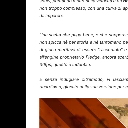
souls, puntando molto sulla velocità e un
ri
non troppo complesso, con una curva di ap
da imparare.
Una scelta che paga bene, e che sopperisc
non spicca nè per storia e nè tantomeno p
di gioco meritava di essere “raccontato” e v
all’engine proprietario Fledge, ancora ac
30fps, questo è indubbio.
E senza indugiare oltremodo, vi lasciamo
ricordiamo, giocato nella sua versione per