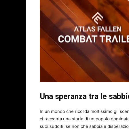
Una speranza tra le sabbi
In un mondo che ricorda moltissimo gli sce
ci racconta una storia di un popolo domina
suoi sudditi, se non che sabbia e disperazion