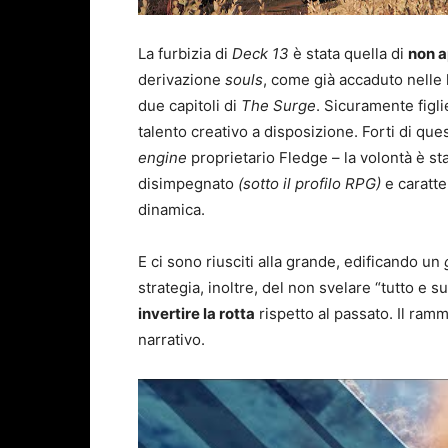
La furbizia di
Deck 13
è stata quella di
non a
derivazione
souls
, come già accaduto nelle
due capitoli di
The Surge
. Sicuramente figl
talento creativo a disposizione. Forti di ques
engine
proprietario Fledge – la volontà è st
disimpegnato
(sotto il profilo RPG)
e caratte
dinamica.
E ci sono riusciti alla grande, edificando un
strategia, inoltre, del non svelare “tutto e 
invertire la rotta
rispetto al passato. Il ramm
narrativo.