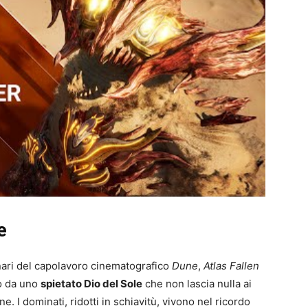
e
nari del capolavoro cinematografico
Dune
,
Atlas Fallen
to da uno
spietato Dio del Sole
che non lascia nulla ai
e. I dominati, ridotti in schiavitù, vivono nel ricordo