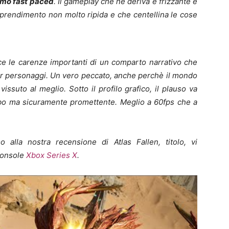
tmo fast paced
. Il gameplay che ne deriva è frizzante e
prendimento non molto ripida e che centellina le cose
e le carenze importanti di un comparto narrativo che
er personaggi. Un vero peccato, anche perchè il mondo
issuto al meglio. Sotto il profilo grafico, il plauso va
erbo ma sicuramente promettente. Meglio a 60fps che a
 alla nostra recensione di Atlas Fallen, titolo, vi
 console
Xbox Series X
.