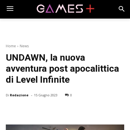
Home
News
UNDAWN, la nuova
avventura post apocalittica
di Level Infinite
-
Di
Redazione
15 Giugno 2023
0