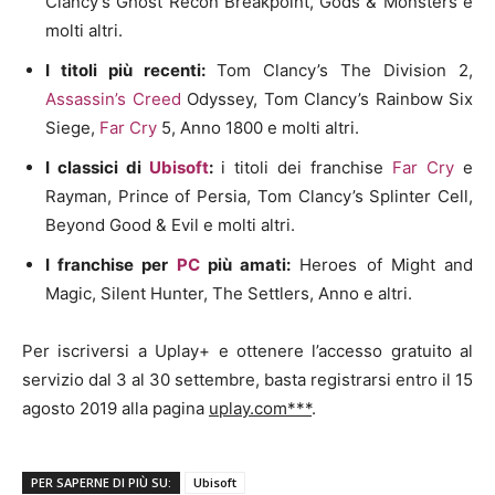
Clancy’s Ghost Recon Breakpoint, Gods & Monsters e
molti altri.
I titoli più recenti:
Tom Clancy’s The Division 2,
Assassin’s Creed
Odyssey, Tom Clancy’s Rainbow Six
Siege,
Far Cry
5, Anno 1800 e molti altri.
I classici di
Ubisoft
:
i titoli dei franchise
Far Cry
e
Rayman, Prince of Persia, Tom Clancy’s Splinter Cell,
Beyond Good & Evil e molti altri.
I franchise per
PC
più amati:
Heroes of Might and
Magic, Silent Hunter, The Settlers, Anno e altri.
Per iscriversi a Uplay+ e ottenere l’accesso gratuito al
servizio dal 3 al 30 settembre, basta registrarsi entro il 15
agosto 2019 alla pagina
uplay.com***
.
PER SAPERNE DI PIÙ SU:
Ubisoft