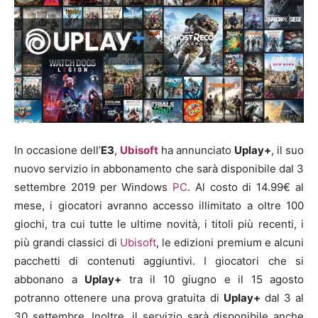
In occasione dell’
E3
,
Ubisoft
ha annunciato
Uplay+
, il suo
nuovo servizio in abbonamento che sarà disponibile dal 3
settembre 2019 per Windows
PC
. Al costo di 14.99€ al
mese, i giocatori avranno accesso illimitato a oltre 100
giochi, tra cui tutte le ultime novità, i titoli più recenti, i
più grandi classici di
Ubisoft
, le edizioni premium e alcuni
pacchetti di contenuti aggiuntivi. I giocatori che si
abbonano a
Uplay+
tra il 10 giugno e il 15 agosto
potranno ottenere una prova gratuita di
Uplay+
dal 3 al
30 settembre. Inoltre, il servizio sarà disponibile anche