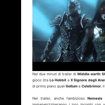
Nei due minuti di trailer di
Middle-earth: 
gioco (tra
Lo Hobbit
e
Il Signore degli Anel
di primo piano quali
Gollum
e
Celebrimor
, 
Nel trailer, anche l’ambizioso
Nemesis 
immaganizzineranno i loro incontri con vo