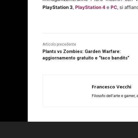
PlayStation 3
,
PlayStation 4
e
PC
, si affia
Articolo precedente
Plants vs Zombies: Garden Warfare:
aggiornamento gratuito e “taco bandits”
Francesco Vecchi
Filosofo dell'arte e game