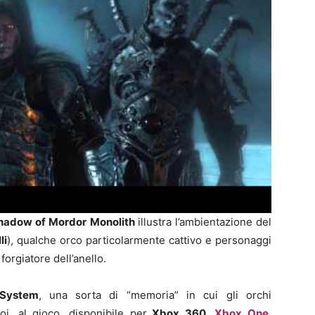
Shadow of Mordor
Monolith
illustra l’ambientazione del
li
), qualche orco particolarmente cattivo e personaggi
il forgiatore dell’anello.
System
, una sorta di “memoria” in cui gli orchi
i. al gioco, disponibile per
Xbox 360
,
Xbox One
,