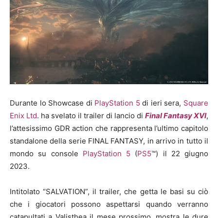
Durante lo Showcase di
PlayStation 5
di ieri sera,
Square
Enix Ltd
.
ha svelato il trailer di lancio di
Final Fantasy XVI
,
l’attesissimo GDR action che rappresenta l’ultimo capitolo
standalone della serie FINAL FANTASY, in arrivo in tutto il
mondo su console
PlayStation 5
(
PS5
™) il 22 giugno
2023.
Intitolato “SALVATION”, il trailer, che getta le basi su ciò
che i giocatori possono aspettarsi quando verranno
catapultati a Valisthea il mese prossimo, mostra le dure