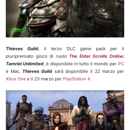
Thieves
Guild
, il terzo DLC game pack per il
pluripremiato gioco di ruolo
The Elder Scrolls Online
:
Tamriel Unlimited
, è disponibile in tutto il mondo per
PC
e Mac.
Thieves Guild
sarà disponibile il 22 marzo per
Xbox One
e il 23 marzo per
PlayStation 4
.