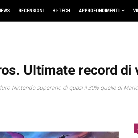
NEWS
RECENSIONI
HI-TECH
APPROFONDIMENTI
VI
s. Ultimate record di 
aduro Nintendo superano di quasi il 30% quelle di Mario