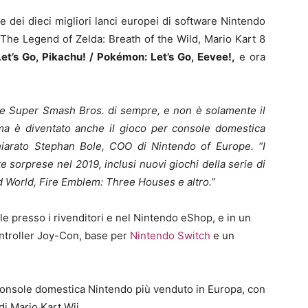
e dei dieci migliori lanci europei di software Nintendo
The Legend of Zelda: Breath of the Wild, Mario Kart 8
t’s Go, Pikachu! / Pokémon: Let’s Go, Eevee!,
e ora
de Super Smash Bros. di sempre, e non è solamente il
 ma è diventato anche il gioco per console domestica
hiarato Stephan Bole, COO di Nintendo of Europe.
“I
 sorprese nel 2019, inclusi nuovi giochi della serie di
 World, Fire Emblem: Three Houses e altro.”
le presso i rivenditori e nel Nintendo eShop, e in un
ontroller Joy-Con, base per
Nintendo Switch
e un
 console domestica Nintendo più venduto in Europa, con
di Mario Kart Wii.