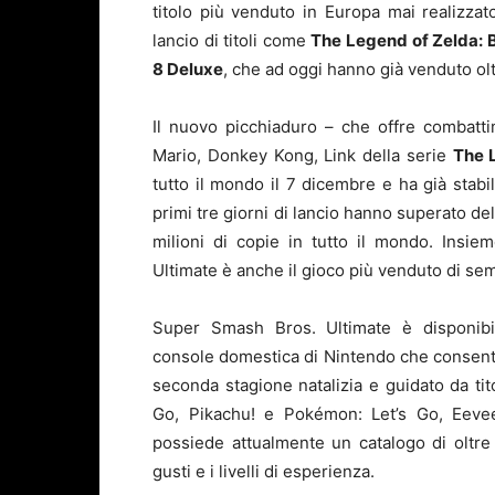
titolo più venduto in Europa mai realizza
lancio di titoli come
The Legend of Zelda: B
8 Deluxe
, che ad oggi hanno già venduto olt
Il nuovo picchiaduro – che offre combatti
Mario, Donkey Kong, Link della serie
The 
tutto il mondo il 7 dicembre e ha già stabi
primi tre giorni di lancio hanno superato de
milioni di copie in tutto il mondo. Insie
Ultimate è anche il gioco più venduto di se
Super Smash Bros. Ultimate è disponib
console domestica di Nintendo che consent
seconda stagione natalizia e guidato da t
Go, Pikachu! e Pokémon: Let’s Go, Eevee
possiede attualmente un catalogo di oltre 1
gusti e i livelli di esperienza.