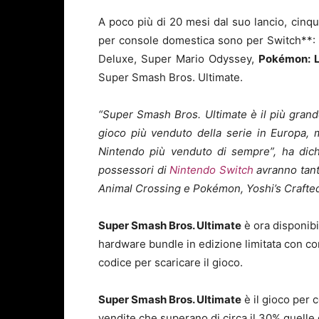
A poco più di 20 mesi dal suo lancio, cinqu
per console domestica sono per Switch**: 
Deluxe, Super Mario Odyssey,
Pokémon: Le
Super Smash Bros. Ultimate.
“Super Smash Bros. Ultimate è il più gran
gioco più venduto della serie in Europa,
Nintendo più venduto di sempre”,
ha dic
possessori di
Nintendo Switch
avranno tante
Animal Crossing e Pokémon, Yoshi’s Crafted
Super Smash Bros. Ultimate
è ora disponibi
hardware bundle in edizione limitata con c
codice per scaricare il gioco.
Super Smash Bros. Ultimate
è il gioco per
vendite che superano di circa il 30% quelle 