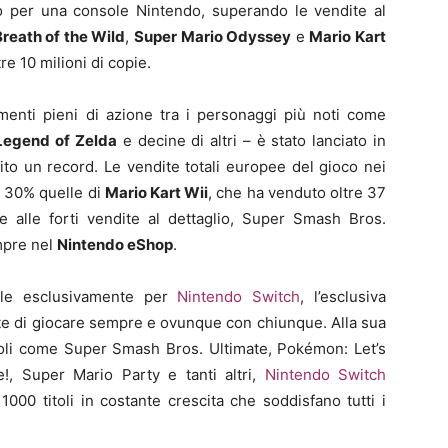
to per una console Nintendo, superando le vendite al
reath of the Wild
,
Super Mario Odyssey
e
Mario Kart
re 10 milioni di copie.
menti pieni di azione tra i personaggi più noti come
Legend of Zelda
e decine di altri – è stato lanciato in
lito un record. Le vendite totali europee del gioco nei
l 30% quelle di
Mario Kart Wii
, che ha venduto oltre 37
me alle forti vendite al dettaglio, Super Smash Bros.
mpre nel
Nintendo eShop
.
ile esclusivamente per
Nintendo Switch
, l’esclusiva
e di giocare sempre e ovunque con chiunque. Alla sua
itoli come Super Smash Bros. Ultimate, Pokémon: Let’s
!, Super Mario Party e tanti altri,
Nintendo Switch
000 titoli in costante crescita che soddisfano tutti i