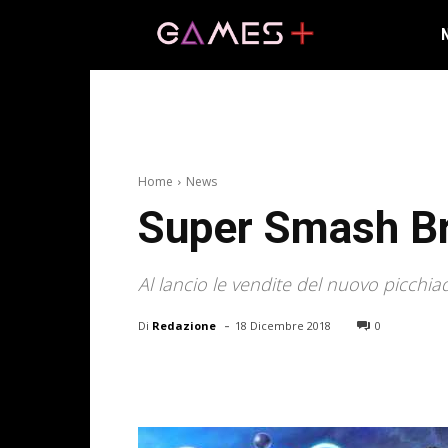
Home
News
Super Smash Bro
Al lancio le vendite del nuovo picchi
-
Di
Redazione
18 Dicembre 2018
0