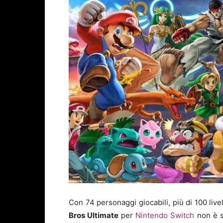
Con 74 personaggi giocabili, più di 100 livel
Bros Ultimate
per
Nintendo Switch
non è so