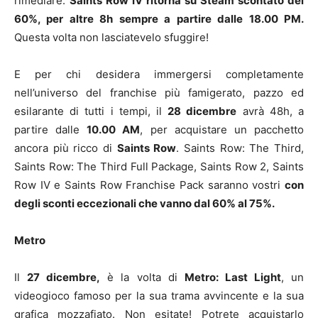
rimediare.
Saints Row IV ritorna su Steam scontato del
60%, per altre 8h sempre a partire dalle 18.00 PM.
Questa volta non lasciatevelo sfuggire!
E per chi desidera immergersi completamente
nell’universo del franchise più famigerato, pazzo ed
esilarante di tutti i tempi, il
28 dicembre
avrà 48h, a
partire dalle
10.00 AM
, per acquistare un pacchetto
ancora più ricco di
Saints Row
. Saints Row: The Third,
Saints Row: The Third Full Package, Saints Row 2, Saints
Row IV e Saints Row Franchise Pack saranno vostri
con
degli sconti eccezionali che vanno dal 60% al 75%.
Metro
Il
27 dicembre,
è la volta di
Metro: Last Light
, un
videogioco famoso per la sua trama avvincente e la sua
grafica mozzafiato. Non esitate! Potrete acquistarlo